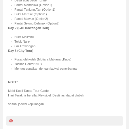
Desa adat Sade / Ende
Pantai Mandalika (Option1)
Pantai Tanjung A’an (Option1)
Bukit Merese (Option1)
Pantai Mawun (Option2)
Pantai Selong Belanak (Option2)
Day 2 (Gili TrawanganTour)
Bukit Malimbu
Teluk Nare
Gili Trawangan
Day 3 (City Tour)
Pusat oleh-oleh (Mutiara,Makanan,Kaos)
Islamic Center NTB
Menyesesuaikan dengan jadwal penerbangan
NOTE:
Mobil Kecil Tanpa Tour Guide
Hari Terakhir bersifat Fleksibel, Destinasi dapat diubah
sesuai jadwal kepulangan
Book Tour