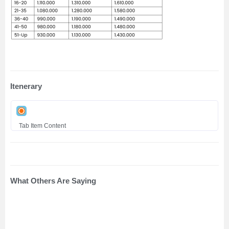
Jenis Kelamin
Laki-laki
Perempuan
+Add Traveler
Booking Sekarang
Itenerary
Tab Item Content
What Others Are Saying