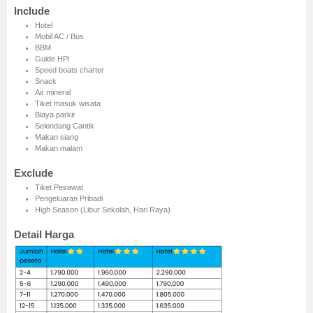
Include
Pilih Tanggal:
Hotel
Mobil AC / Bus
BBM
Guide HPi
Speed boats charter
Detail Traveller:
Snack
Air mineral
Nama Lengkap
*
Tiket masuk wisata
Biaya parkir
Selendang Cantik
Makan siang
Makan malam
Email
*
Exclude
Tiket Pesawat
Pengeluaran Pribadi
WhatsApp
*
High Season (Libur Sekolah, Hari Raya)
Detail Harga
nama akun instagram
*