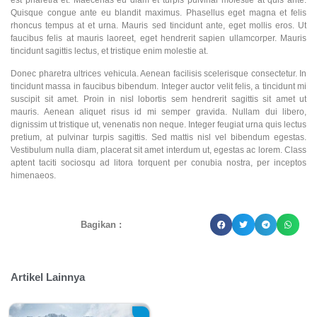
Quisque congue ante eu blandit maximus. Phasellus eget magna et felis
rhoncus tempus at et urna. Mauris sed tincidunt ante, eget mollis eros. Ut
faucibus felis at mauris laoreet, eget hendrerit sapien ullamcorper. Mauris
tincidunt sagittis lectus, et tristique enim molestie at.
Donec pharetra ultrices vehicula. Aenean facilisis scelerisque consectetur. In
tincidunt massa in faucibus bibendum. Integer auctor velit felis, a tincidunt mi
suscipit sit amet. Proin in nisl lobortis sem hendrerit sagittis sit amet ut
mauris. Aenean aliquet risus id mi semper gravida. Nullam dui libero,
dignissim ut tristique ut, venenatis non neque. Integer feugiat urna quis lectus
pretium, at pulvinar turpis sagittis. Sed mattis nisl vel bibendum egestas.
Vestibulum nulla diam, placerat sit amet interdum ut, egestas ac lorem. Class
aptent taciti sociosqu ad litora torquent per conubia nostra, per inceptos
himenaeos.
Bagikan :
Artikel Lainnya