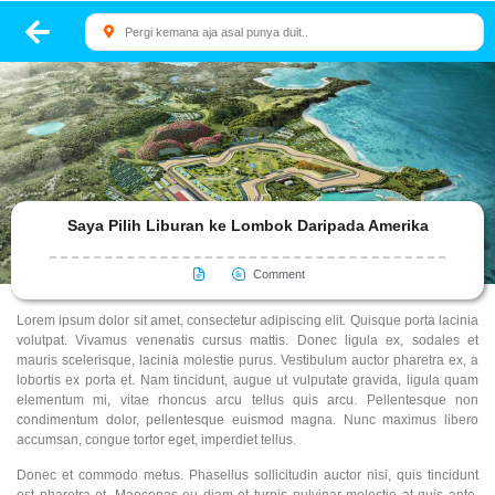
Saya Pilih Liburan ke Lombok Daripada Amerika
Comment
Lorem ipsum dolor sit amet, consectetur adipiscing elit. Quisque porta lacinia
volutpat. Vivamus venenatis cursus mattis. Donec ligula ex, sodales et
mauris scelerisque, lacinia molestie purus. Vestibulum auctor pharetra ex, a
lobortis ex porta et. Nam tincidunt, augue ut vulputate gravida, ligula quam
elementum mi, vitae rhoncus arcu tellus quis arcu. Pellentesque non
condimentum dolor, pellentesque euismod magna. Nunc maximus libero
accumsan, congue tortor eget, imperdiet tellus.
Donec et commodo metus. Phasellus sollicitudin auctor nisi, quis tincidunt
est pharetra et. Maecenas eu diam et turpis pulvinar molestie at quis ante.