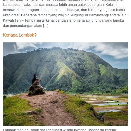
kamu sudah vaksinasi dan merasa lebih aman untuk bepergian. Kota ini
menawarkan beragam keindahan alam, budaya, dan kuliner yang bisa kamu
eksplorasi. Beberapa tempat yang wajib dikunjungi di Banyuwangi antara lain:
Kawah Ijen – Tempat ini terkenal dengan fenomena api birunya yang langka
dan pemandangan alam […]
Kenapa Lombok?
Lombok menjadi salah satu destinasi wisata favorit di Indonesia karena