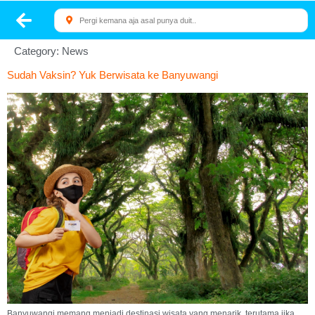
Category:
News
Sudah Vaksin? Yuk Berwisata ke Banyuwangi
Banyuwangi memang menjadi destinasi wisata yang menarik, terutama jika